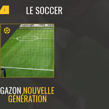
LE
SOCCER
GAZON
NOUVELLE
2
TERRAINS D
GÉNÉRATION
INDOO