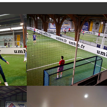
-
-
CER BREST
SOCCER GUIPAVAS
-
-